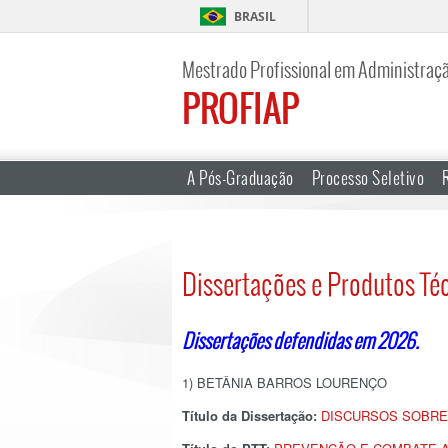
BRASIL
Mestrado Profissional em Administraç
PROFIAP
A Pós-Graduação
Processo Seletivo
Dissertações e Produtos Té
Dissertações defendidas em 2026.
1) BETÂNIA BARROS LOURENÇO
Título da Dissertação:
DISCU
RSOS
SOBRE 