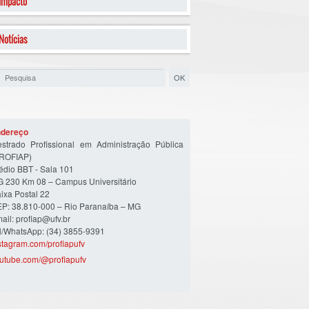
Impacto
Notícias
dereço
strado Profissional em Administração Pública
ROFIAP)
édio BBT - Sala 101
 230 Km 08 – Campus Universitário
ixa Postal 22
P: 38.810-000 – Rio Paranaíba – MG
ail: profiap@ufv.br
l/WhatsApp: (34) 3855-9391
stagram.com/profiapufv
utube.com/@profiapufv