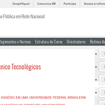
Simplifique!
Comunica BR
Participe
Acesso à infor
ão Pública em Rede Nacional
Regimentos e Normas
Estrutura do Curso
Orientadores
Rotinas A
cnico Tecnológicos
ASSÉDIO EM UMA UNIVERSIDADE FEDERAL BRASILEIRA